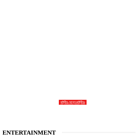
ৰাষ্ট্ৰীয়-আন্তঃৰাষ্ট্ৰীয়ঃ
ইৰানৰ সৰ্বোচ্চ নেতা আয়াতুল্লাহ আলী খামেনেইৰ মৃত্যু
ENTERTAINMENT