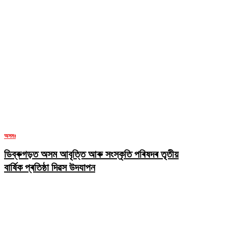
অসমঃ
ডিব্ৰুগড়ত অসম আবৃত্তি আৰু সংস্কৃতি পৰিষদৰ তৃতীয়
বাৰ্ষিক প্ৰতিষ্ঠা দিৱস উদযাপন