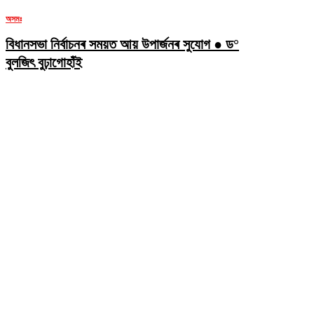
অসমঃ
বিধানসভা নিৰ্বাচনৰ সময়ত আয় উপাৰ্জনৰ সুযোগ ● ড°
বুলজিৎ বুঢ়াগোহাঁই