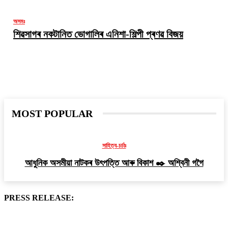
অসমঃ
শিৱসাগৰ নকটানিত ভোগালিৰ এনিশা-শিল্পী প্ৰণৱ বিজয়
TREN
NO
R
O
T
F
MOST POPULAR
A
A
সাহিত্য-চৰ্চাঃ
A
J
আধুনিক অসমীয়া নাটকৰ উৎপত্তি আৰু বিকাশ ✒️ অশ্বিনী গগৈ
PRESS RELEASE: