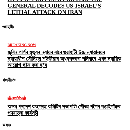
GENERAL DECODES US-ISRAEL’S
LETHAL ATTACK ON IRAN
গুৱাহাটীঃ
BREAKING NOW
জুবিন গাৰ্গৰ মৃত্যুৰ ন্যায়ৰ বাবে গুৱাহাটী উচ্চ ন্যায়ালয়ৰ
ন্যায়াধীশ সৌমিত্র শ‍ইকীয়াৰ অধ্যক্ষতাত শনিবাৰে এখন ন্যায়িক
আয়োগ গঠন কৰা হ’ব
ৰাজনীতিঃ
🗳️-ৰাজনীতি-🗳️
অসম প্ৰদেশ কংগ্ৰেছ কমিটিৰ সভাপতি গৌৰৱ গগৈৰ বঙাইগাঁৱত
পদযাত্ৰা কাৰ্যসূচী
অসমঃ