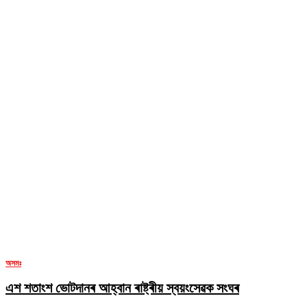
অসমঃ
এশ শতাংশ ভোটদানৰ আহ্বান ৰাষ্ট্ৰীয় স্বয়ংসেৱক সংঘৰ