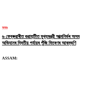
অসমঃ
৬ ফেব্ৰুৱাৰীত গুৱাহাটীত মুখ্যমন্ত্রী আত্মনিৰ্ভৰ অসম
অভিযানৰ দ্বিতীয় পৰ্যায়ৰ পুঁজি বিতৰণৰ আৰম্ভণি
ASSAM: