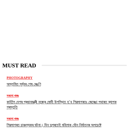
MUST READ
PHOTOGRAPHY
অস্তমিত সূৰ্য্যৰ শেষ ৰেঙণি
সকলো খবৰঃ
কাইলৈ দেশৰ প্ৰধানমন্ত্ৰী নৰেন্দ্ৰ মোদী উপস্থিত হ’ব শিৱসাগৰতঃ জেৰেঙা পথাৰত ব্যাপক
প্ৰস্তুতি
সকলো খবৰঃ
শিৱসাগৰত চাঞ্চল্যকৰ ঘটনা। দিন দুপৰতেই মহিলাক যৌন নিৰ্যাতনৰ অপচেষ্টে