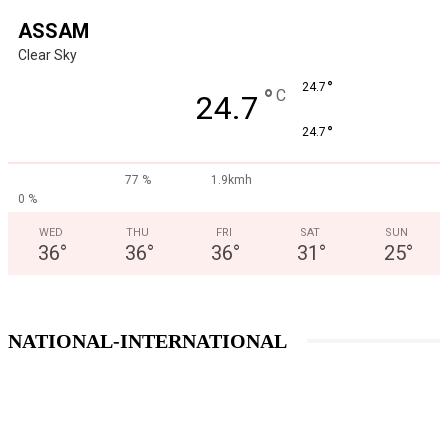
ASSAM
Clear Sky
°
24.7
°
C
24.7
°
24.7
77 %
1.9kmh
0 %
WED
THU
FRI
SAT
SUN
36
°
36
°
36
°
31
°
25
°
NATIONAL-INTERNATIONAL