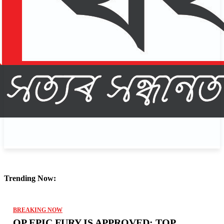
Trending Now:
BREAKING NOW
OP EPIC FURY IS APPROVED: TOP