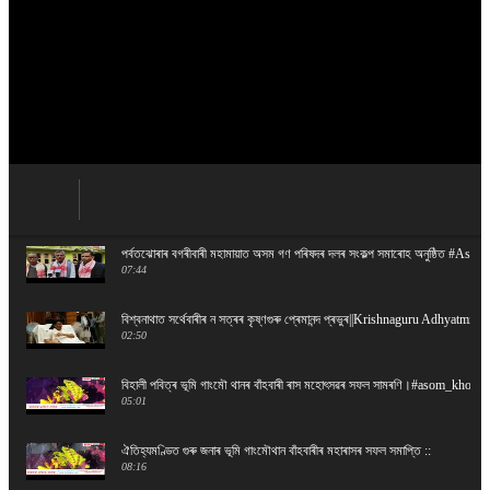
পৰ্বতঝোৰাৰ বগৰীবাৰী মহামায়াত অসম গণ পৰিষদৰ দলৰ সংকল্প সমাৰোহ অনুষ্ঠিত #As
07:44
বিশ্বনাথাত সৰ্থেবাৰীৰ ন সত্ৰৰ কৃষ্ণগুৰু প্ৰেমানন্দ প্ৰভুৰ||Krishnaguru Adhyatmi
02:50
বিহালী পবিত্ৰ ভূমি গাংমৌ থানৰ বাঁহবাৰী ৰাস মহোৎসৱৰ সফল সামৰণি।#asom_khobor
05:01
ঐতিহ্যমণ্ডিত গুৰু জনাৰ ভূমি গাংমৌথান বাঁহবাৰীৰ মহাৰাসৰ সফল সমাপ্তি ::
08:16